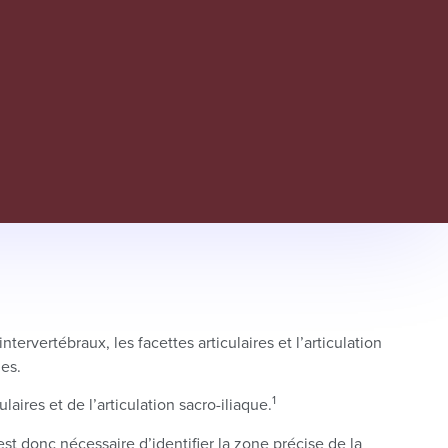
ervertébraux, les facettes articulaires et l’articulation
es.
1
ires et de l’articulation sacro-iliaque.
est donc nécessaire d’identifier la zone précise de la