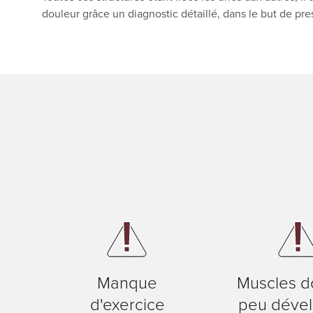
douleur grâce un diagnostic détaillé, dans le but de pre
PRP
Ostéo-articula
Plaies
Manque
Muscles d
d'exercice
peu déve