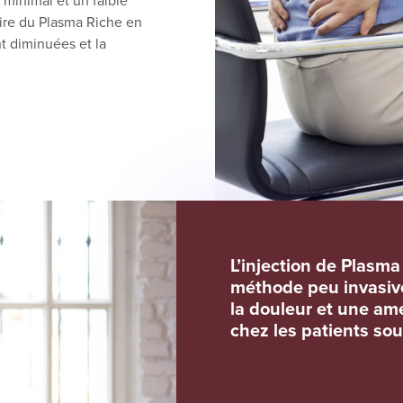
 minimal et un faible
aire du Plasma Riche en
nt diminuées et la
L’injection de Plasm
méthode peu invasive
la douleur et une am
chez les patients so