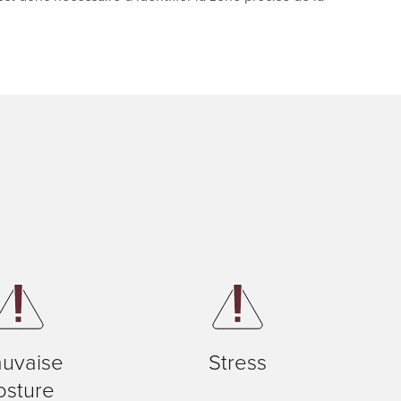
uvaise
Stress
osture