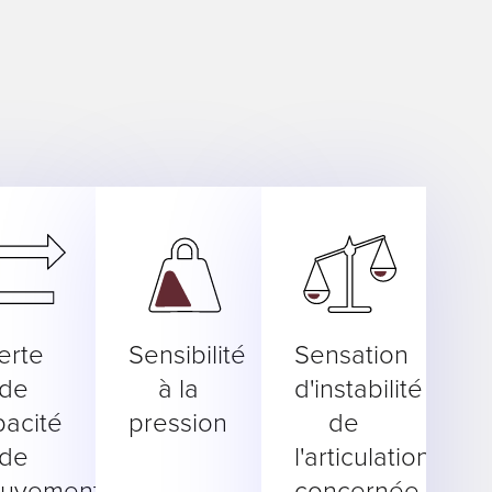
erte
Sensibilité
Sensation
de
à la
d'instabilité
pacité
pression
de
de
l'articulation
uvement
concernée