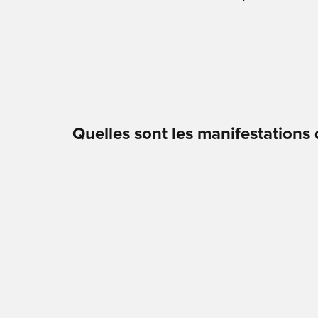
Zones
FAQ
Contact
Quelles sont les manifestations 
Boutique Pat