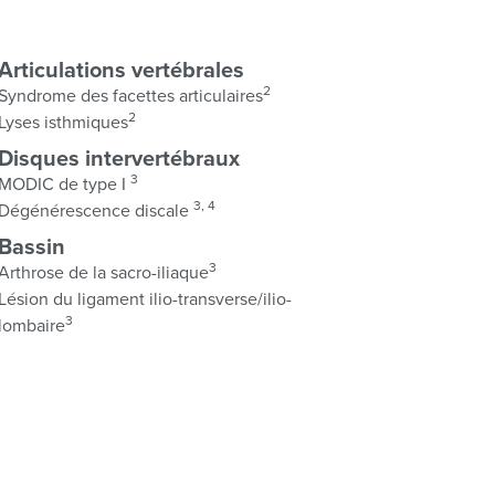
Articulations vertébrales
2
Syndrome des facettes articulaires
2
Lyses isthmiques
Disques intervertébraux
3
MODIC de type I
3, 4
Dégénérescence discale
Bassin
3
Arthrose de la sacro-iliaque
Lésion du ligament ilio-transverse/ilio-
3
lombaire