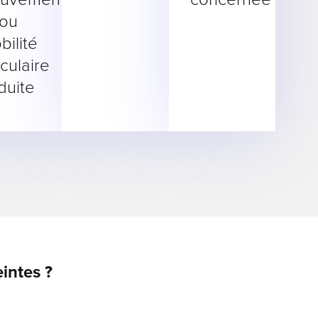
ou
bilité
iculaire
duite
intes ?