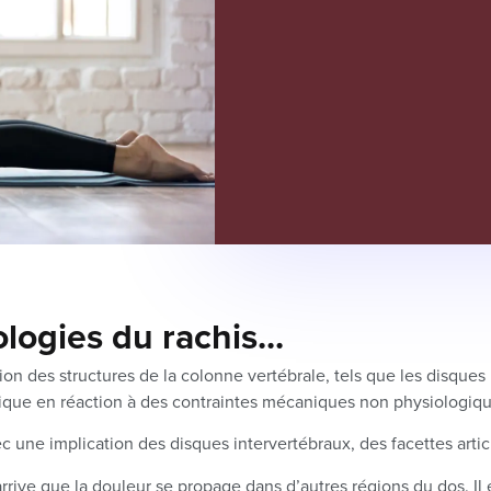
logies du rachis...
des structures de la colonne vertébrale, tels que les disques int
ique en réaction à des contraintes mécaniques non physiologiqu
ne implication des disques intervertébraux, des facettes articula
 arrive que la douleur se propage dans d’autres régions du dos. Il 