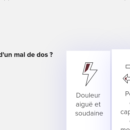
d'un mal de dos ?
ient
P
Douleur
aiguë et
ca
soudaine
mo