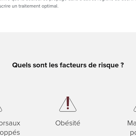
scrire un traitement optimal.
Quels sont les facteurs de risque ?
ire
orsaux
Obésité
Ma
loppés
p