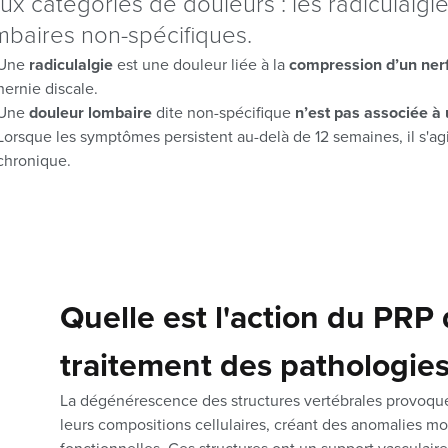
ux catégories de douleurs : les radiculalgie
mbaires non-spécifiques.
Une
radiculalgie
est une douleur liée à la
compression d’un ner
hernie discale.
Une
douleur lombaire
dite non-spécifique
n’est pas associée à 
Lorsque les symptômes persistent au-delà de 12 semaines, il s'agi
chronique.
Quelle est l'action du PRP 
traitement des pathologies
La dégénérescence des structures vertébrales provoq
leurs compositions cellulaires, créant des anomalies m