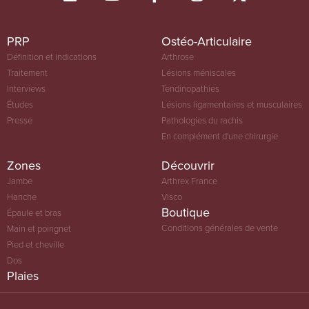
PRP
Ostéo-Articulaire
Définition et indications
Arthrose
Traitement
Lésions méniscales
Interviews
Tendinopathies
Études
Lésions ligamentaires et musculaires
Presse
Pathologies du rachis
En complément d'une chirurgie
Zones
Découvrir
Jambe
Arthrex France
Hanche
Visco
Boutique
Épaule et bras
Conditions générales de vente
Main et poingnet
Pied et cheville
Dos
Plaies