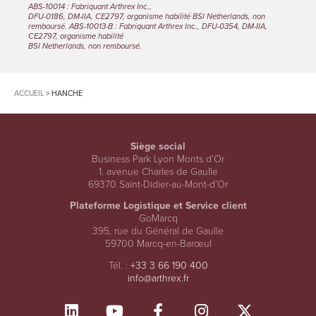
Plaies
ABS-10014 : Fabriquant Arthrex Inc.,
DFU-0186, DM-IIA, CE2797, organisme habilité BSI Netherlands, non
Zones
remboursé. ABS-10013-B : Fabriquant Arthrex Inc., DFU-0354, DM-IIA,
CE2797, organisme habilité
BSI Netherlands, non remboursé.
FAQ
Contact
ACCUEIL
>
HANCHE
Boutique Patient
Siège social
Business Park Lyon Monts d’Or
1. avenue Charles de Gaulle
69370 Saint-Didier-au-Mont-d’Or
Plateforme Logistique et Service client
GoMarcq
395, rue du Général de Gaulle
59700 Marcq-en-Barœul
Tél. :
+33 3 66 190 400
info@arthrex.fr