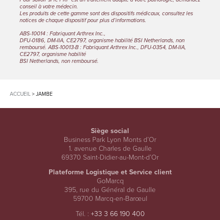
conseil à votre médecin.
Les produits de cette gamme sont des dispositifs médicaux, consultez les
notices de chaque dispositif pour plus d’informations.
ABS-10014 : Fabriquant Arthrex Inc.,
DFU-0186, DM-IIA, CE2797, organisme habilité BSI Netherlands, non
remboursé. ABS-10013-B : Fabriquant Arthrex Inc., DFU-0354, DM-IIA,
CE2797, organisme habilité
BSI Netherlands, non remboursé.
ACCUEIL
>
JAMBE
Siège social
Business Park Lyon Monts d’Or
1. avenue Charles de Gaulle
69370 Saint-Didier-au-Mont-d’Or
Plateforme Logistique et Service client
GoMarcq
395, rue du Général de Gaulle
59700 Marcq-en-Barœul
Tél. :
+33 3 66 190 400