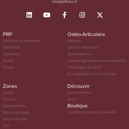
info@arthrex.fr
PRP
Ostéo-Articulaire
Définition et indications
Arthrose
Traitement
Lésions méniscales
Interviews
Tendinopathies
Études
Lésions ligamentaires et musculaires
Presse
Pathologies du rachis
En complément d'une chirurgie
Zones
Découvrir
Jambe
Arthrex France
Hanche
Visco
Boutique
Épaule et bras
Conditions générales de vente
Main et poingnet
Pied et cheville
Dos