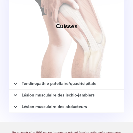
Cuisses
PRP
Ostéo-articulaire
Plaies
Tendinopathie patellaire/quadricipitale
Zones
Lésion musculaire des ischio-jambiers
FAQ
Lésion musculaire des abducteurs
Contact
Boutique Patient
Pour savoir si le PRP est un traitement adapté à votre pathologie, demandez