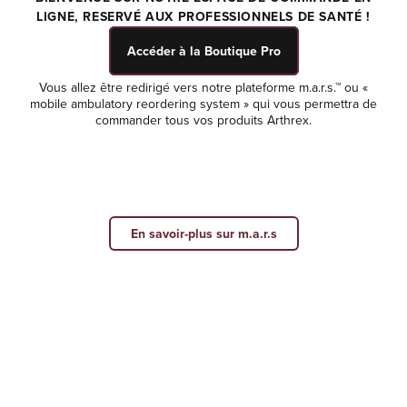
LIGNE, RESERVÉ AUX PROFESSIONNELS DE SANTÉ !
Zones
Accéder à la Boutique Pro
FAQ
Vous allez être redirigé vers notre plateforme m.a.r.s.™ ou «
Contact
mobile ambulatory reordering system » qui vous permettra de
commander tous vos produits Arthrex.
Boutique Patient
En savoir-plus sur m.a.r.s