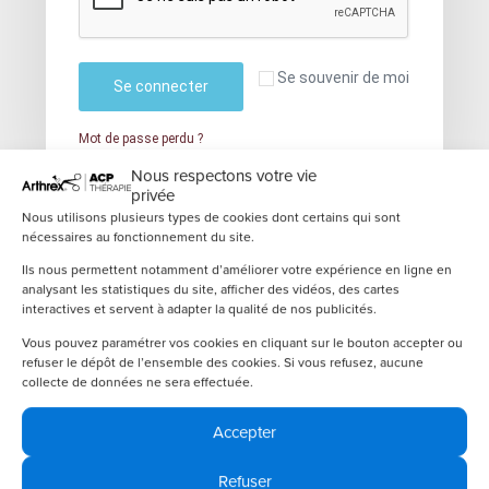
Se souvenir de moi
Se connecter
Mot de passe perdu ?
Nous respectons votre vie
privée
PRP
Nous utilisons plusieurs types de cookies dont certains qui sont
nécessaires au fonctionnement du site.
Ostéo-articulaire
Ils nous permettent notamment d’améliorer votre expérience en ligne en
ACCUEIL
>
MON COMPTE
analysant les statistiques du site, afficher des vidéos, des cartes
Plaies
interactives et servent à adapter la qualité de nos publicités.
Vous pouvez paramétrer vos cookies en cliquant sur le bouton accepter ou
Zones
Siège social
refuser le dépôt de l’ensemble des cookies. Si vous refusez, aucune
Business Park Lyon Monts d’Or
collecte de données ne sera effectuée.
1. avenue Charles de Gaulle
FAQ
69370 Saint-Didier-au-Mont-d’Or
Accepter
Contact
Plateforme Logistique et Service client
GoMarcq
Refuser